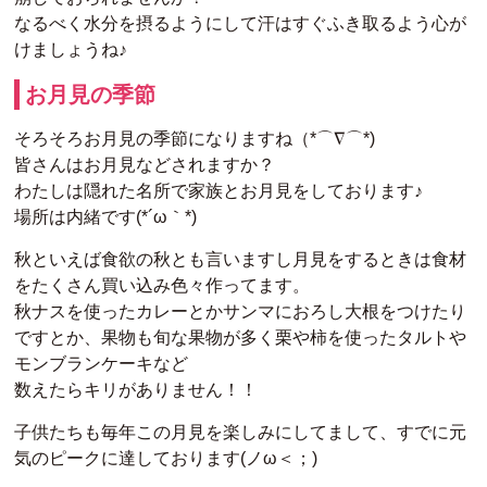
なるべく水分を摂るようにして汗はすぐふき取るよう心が
けましょうね♪
お月見の季節
そろそろお月見の季節になりますね（*⌒∇⌒*)
皆さんはお月見などされますか？
わたしは隠れた名所で家族とお月見をしております♪
場所は内緒です(*´ω｀*)
秋といえば食欲の秋とも言いますし月見をするときは食材
をたくさん買い込み色々作ってます。
秋ナスを使ったカレーとかサンマにおろし大根をつけたり
ですとか、果物も旬な果物が多く栗や柿を使ったタルトや
モンブランケーキなど
数えたらキリがありません！！
子供たちも毎年この月見を楽しみにしてまして、すでに元
気のピークに達しております(ノω＜；)