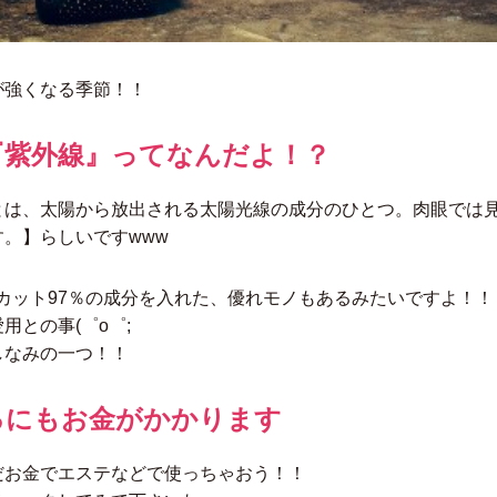
が強くなる季節！！
『紫外線』ってなんだよ！？
とは、太陽から放出される太陽光線の成分のひとつ。肉眼では
。】らしいですwww
カット97％の成分を入れた、優れモノもあるみたいですよ！！
用との事(゜o゜;
しなみの一つ！！
るにもお金がかかります
だお金でエステなどで使っちゃおう！！